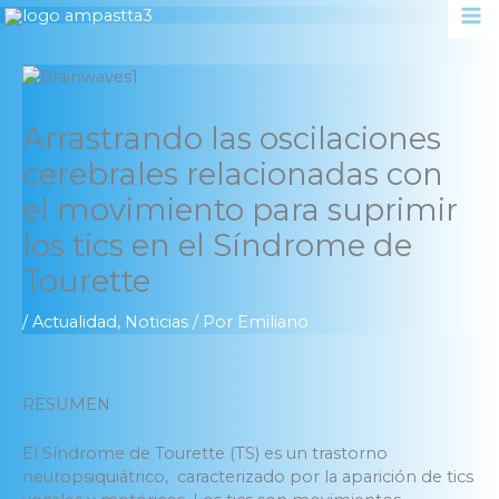
Ir
al
contenido
Arrastrando las oscilaciones
cerebrales relacionadas con
el movimiento para suprimir
los tics en el Síndrome de
Tourette
/
Actualidad
,
Noticias
/ Por
Emiliano
RESUMEN
El Síndrome de Tourette (TS) es un trastorno
neuropsiquiátrico, caracterizado por la aparición de tics