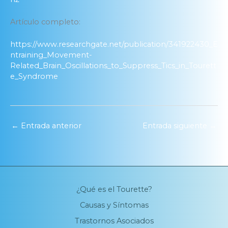
Artículo completo:
https://www.researchgate.net/publication/341922430_E
ntraining_Movement-
Related_Brain_Oscillations_to_Suppress_Tics_in_Tourett
e_Syndrome
←
Entrada anterior
Entrada siguiente
→
¿Qué es el Tourette?
Causas y Síntomas
Trastornos Asociados