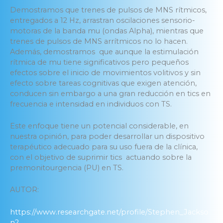
Demostramos que trenes de pulsos de MNS rítmicos,
entregados a 12 Hz, arrastran oscilaciones sensorio-
motoras de la banda mu (ondas Alpha), mientras que
trenes de pulsos de MNS arrítmicos no lo hacen.
Además, demostramos que aunque la estimulación
rítmica de mu tiene significativos pero pequeños
efectos sobre el inicio de movimientos volitivos y sin
efecto sobre tareas cognitivas que exigen atención,
conducen sin embargo a una gran reducción en tics en
frecuencia e intensidad en individuos con TS.
Este enfoque tiene un potencial considerable, en
nuestra opinión, para poder desarrollar un dispositivo
terapéutico adecuado para su uso fuera de la clínica,
con el objetivo de suprimir tics actuando sobre la
premonitourgencia (PU) en TS.
AUTOR:
https://www.researchgate.net/profile/Stephen_Jackso
n2