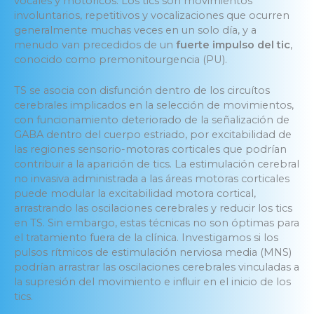
vocales y motóricos. Los tics son movimientos
involuntarios, repetitivos y vocalizaciones que ocurren
generalmente muchas veces en un solo día, y a
menudo van precedidos de un
fuerte impulso del tic
,
conocido como premonitourgencia (PU).
TS se asocia con disfunción dentro de los circuítos
cerebrales implicados en la selección de movimientos,
con funcionamiento deteriorado de la señalización de
GABA dentro del cuerpo estriado, por excitabilidad de
las regiones sensorio-motoras corticales que podrían
contribuir a la aparición de tics. La estimulación cerebral
no invasiva administrada a las áreas motoras corticales
puede modular la excitabilidad motora cortical,
arrastrando las oscilaciones cerebrales y reducir los tics
en TS. Sin embargo, estas técnicas no son óptimas para
el tratamiento fuera de la clínica. Investigamos si los
pulsos rítmicos de estimulación nerviosa media (MNS)
podrían arrastrar las oscilaciones cerebrales vinculadas a
la supresión del movimiento e inﬂuir en el inicio de los
tics.