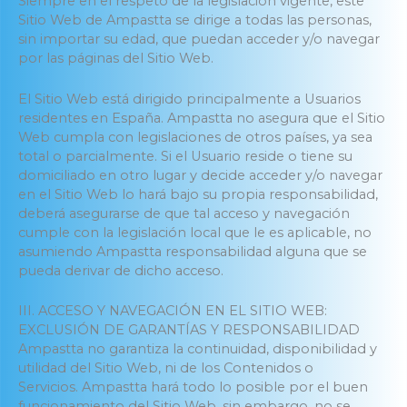
Siempre en el respeto de la legislación vigente, este
Sitio Web de Ampastta se dirige a todas las personas,
sin importar su edad, que puedan acceder y/o navegar
por las páginas del Sitio Web.
El Sitio Web está dirigido principalmente a Usuarios
residentes en España. Ampastta no asegura que el Sitio
Web cumpla con legislaciones de otros países, ya sea
total o parcialmente. Si el Usuario reside o tiene su
domiciliado en otro lugar y decide acceder y/o navegar
en el Sitio Web lo hará bajo su propia responsabilidad,
deberá asegurarse de que tal acceso y navegación
cumple con la legislación local que le es aplicable, no
asumiendo Ampastta responsabilidad alguna que se
pueda derivar de dicho acceso.
III. ACCESO Y NAVEGACIÓN EN EL SITIO WEB:
EXCLUSIÓN DE GARANTÍAS Y RESPONSABILIDAD
Ampastta no garantiza la continuidad, disponibilidad y
utilidad del Sitio Web, ni de los Contenidos o
Servicios. Ampastta hará todo lo posible por el buen
funcionamiento del Sitio Web, sin embargo, no se