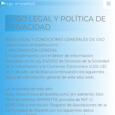
Ir
al
contenido
AVISO LEGAL Y POLÍTICA DE
PRIVACIDAD
AVISO LEGAL Y CONDICIONES GENERALES DE USO
https://www.ampastta.com/
I. INFORMACIÓN GENERAL
En cumplimiento con el deber de información
dispuesto en la Ley 34/2002 de Servicios de la Sociedad
de la Información y el Comercio Electrónico (LSSI-CE)
de 11 de julio, se facilitan a continuación los siguientes
datos de información general de este sitio web:
La titularidad de este sitio
web, https://www.ampastta.com/, (en adelante, Sitio
Web) la ostenta: AMPASTTA, provista de NIF: G-
82997594 e inscrita en: Registro de Asociaciones de la
Comunidad de Madrid con los siguientes datos