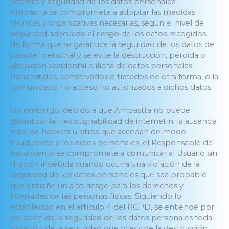
Secreto y seguridad de los datos personales
Ampastta se compromete a adoptar las medidas
técnicas y organizativas necesarias, según el nivel de
seguridad adecuado al riesgo de los datos recogidos,
de forma que se garantice la seguridad de los datos de
carácter personal y se evite la destrucción, pérdida o
alteración accidental o ilícita de datos personales
transmitidos, conservados o tratados de otra forma, o la
comunicación o acceso no autorizados a dichos datos.
Sin embargo, debido a que Ampastta no puede
garantizar la inexpugnabilidad de internet ni la ausencia
total de hackers u otros que accedan de modo
fraudulento a los datos personales, el Responsable del
tratamiento se compromete a comunicar al Usuario sin
dilación indebida cuando ocurra una violación de la
seguridad de los datos personales que sea probable
que entrañe un alto riesgo para los derechos y
libertades de las personas físicas. Siguiendo lo
establecido en el artículo 4 del RGPD, se entiende por
violación de la seguridad de los datos personales toda
violación de la seguridad que ocasione la destrucción,