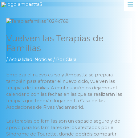
Ir
al
contenido
Vuelven las Terapias de
Familias
/
Actualidad
,
Noticias
/ Por
Clara
Empieza el nuevo curso y Ampastta se prepara
también para afrontar el nuevo ciclo, vuelven las
terapias de familias. A continuación os dejamos el
calendario con las fechas en las que se realizarán las
terapias que tendrán lugar en La Casa de las
Asociaciones de Rivas Vaciamadrid.
Las terapias de familias son un espacio seguro y de
apoyo para los familiares de los afectados por el
Síndrome de Tourette, donde podréis compartir