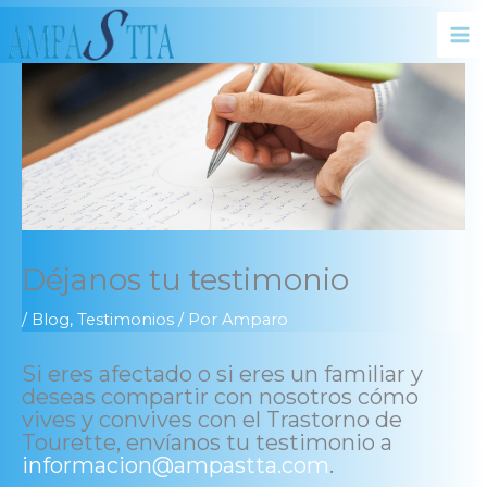
Ir
al
contenido
Déjanos tu testimonio
/
Blog
,
Testimonios
/ Por
Amparo
Si eres afectado o si eres un familiar y
deseas compartir con nosotros cómo
vives y convives con el Trastorno de
Tourette, envíanos tu testimonio a
informacion@ampastta.com
.