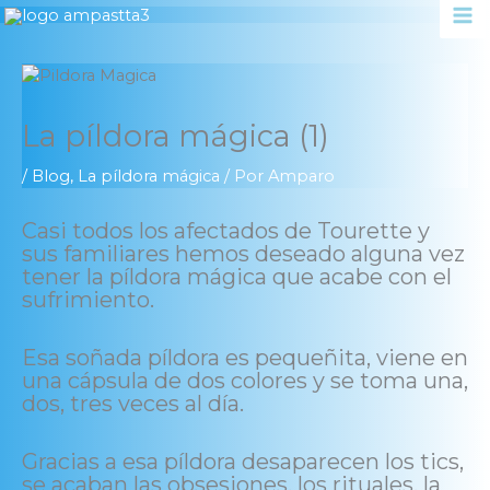
Ir
al
contenido
La píldora mágica (1)
/
Blog
,
La píldora mágica
/ Por
Amparo
Casi todos los afectados de Tourette y
sus familiares hemos deseado alguna vez
tener la píldora mágica que acabe con el
sufrimiento.
Esa soñada píldora es pequeñita, viene en
una cápsula de dos colores y se toma una,
dos, tres veces al día.
Gracias a esa píldora desaparecen los tics,
se acaban las obsesiones, los rituales, la