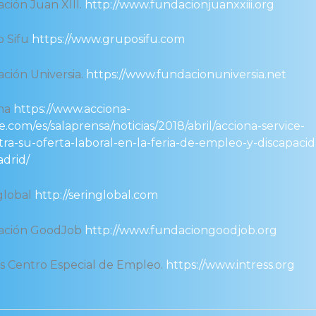
ción Juan XIII.
http://www.fundacionjuanxxiii.org
 Sifu
https://www.gruposifu.com
ción Universia.
https://www.fundacionuniversia.net
ona
https://www.acciona-
e.com/es/salaprensa/noticias/2018/abril/acciona-service-
ra-su-oferta-laboral-en-la-feria-de-empleo-y-discapaci
drid/
global
http://seringlobal.com
ación GoodJob
http://www.fundaciongoodjob.org
ss Centro Especial de Empleo.
https://www.intress.org