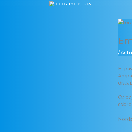
Ir
al
contenido
Em
/
Actu
El pa
Ampas
disca
Os de
sobre
Nordi