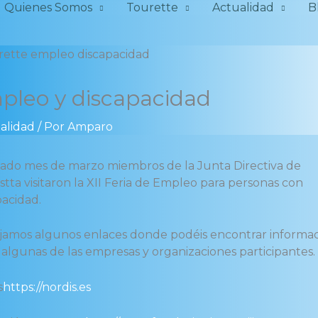
Quienes Somos
Tourette
Actualidad
B
pleo y discapacidad
alidad
/ Por
Amparo
sado mes de marzo miembros de la Junta Directiva de
tta visitaron la XII Feria de Empleo para personas con
pacidad.
jamos algunos enlaces donde podéis encontrar informa
 algunas de las empresas y organizaciones participantes.
s
https://nordis.es