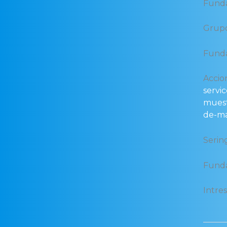
Funda
Grupo
Funda
Acci
servic
muest
de-ma
Serin
Fund
Intre