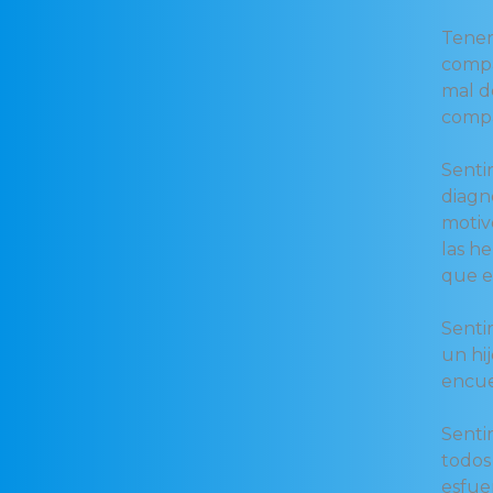
Tener
compa
mal d
compa
Senti
diagn
motiv
las he
que e
Senti
un hi
encue
Senti
todos
esfue