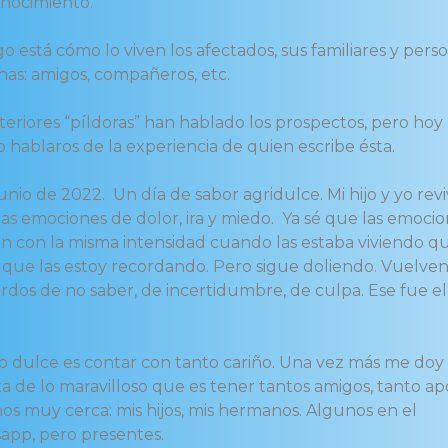
nocimiento.
o está cómo lo viven los afectados, sus familiares y pers
nas: amigos, compañeros, etc.
teriores “píldoras” han hablado los prospectos, pero hoy
o hablaros de la experiencia de quien escribe ésta.
unio de 2022. Un día de sabor agridulce. Mi hijo y yo rev
s emociones de dolor, ira y miedo. Ya sé que las emocio
en con la misma intensidad cuando las estaba viviendo q
 que las estoy recordando. Pero sigue doliendo. Vuelven
rdos de no saber, de incertidumbre, de culpa. Ese fue el
do dulce es contar con tanto cariño. Una vez más me doy
a de lo maravilloso que es tener tantos amigos, tanto ap
os muy cerca: mis hijos, mis hermanos. Algunos en el
app, pero presentes.