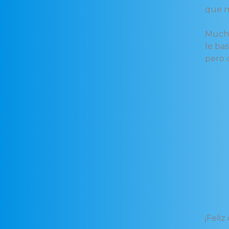
que n
Mucho
le ba
pero 
“
El c
Cami
Se h
Al a
Y al 
Se v
Se h
Cami
Sino
¡Feliz