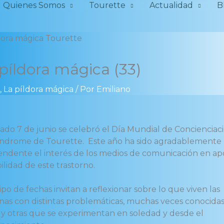
Quienes Somos
Tourette
Actualidad
B
píldora mágica (33)
,
La píldora mágica
/ Por
Emiliano
sado 7 de junio se celebró el Día Mundial de Concienciac
índrome de Tourette. Este año ha sido agradablemente
endente el interés de los medios de comunicación en ap
ibilidad de este trastorno.
ipo de fechas invitan a reflexionar sobre lo que viven las
nas con distintas problemáticas, muchas veces conocidas
 y otras que se experimentan en soledad y desde el