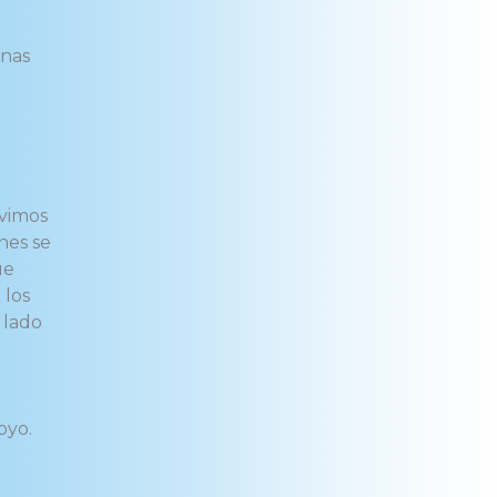
onas
ivimos
nes se
ue
 los
 lado
oyo.