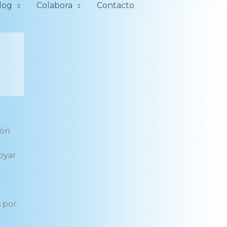
log
Colabora
Contacto
ión
oyar
 por