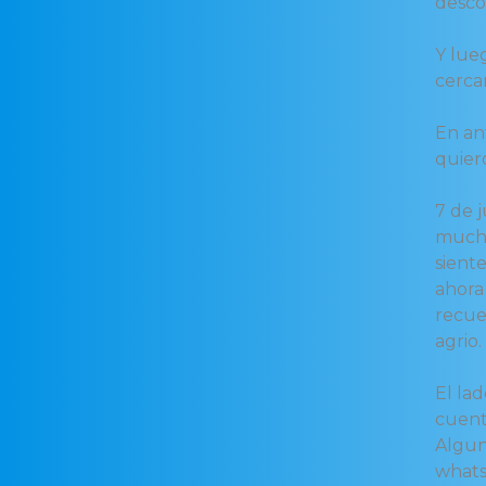
desco
Y lueg
cerca
En an
quier
7 de j
mucha
sient
ahora
recue
agrio.
El la
cuent
Algun
whats