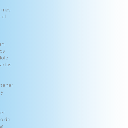
a más
 el
en
ros
dole
cartas
 tener
 y
ner
lo de
os