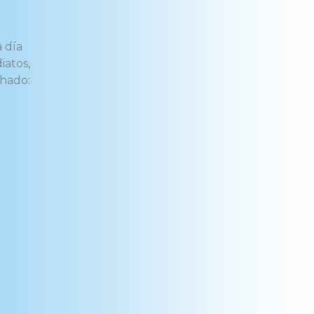
 día
iatos,
chado: