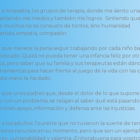
 a Ampastta, los grupos de terapia, donde me siento un
rtiendo mis miedos y también mis logros. Sintiendo que
e muchos no es consuelo de tontos, sino humanidad
rtida, empatía, compasión.
r que merece la pena seguir trabajando por cada niño bi
osticado. Quizá no pueda tener una infancia feliz por ot
os, pero saber que su familia y sus terapeutas están dán
rramientas para hacer frente al juego de la vida con las 
sta mano le ha dado.
r que unos padres que, desde el dolor de lo que supone
jo con un problema, se relajan al saber qué está pasando
ntran apoyo, información y defensa ante las injusticias.
r a los adultos Tourette que no tuvieron la suerte de te
 estos recursos en su momento, pero que son un ejemp
rzo, vulnerabilidad y valentía. ¡Enhorabuena para vosotr