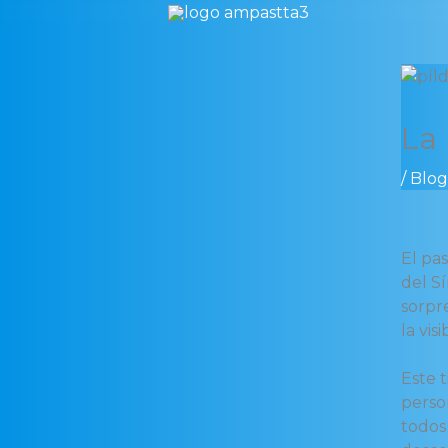
Ir
al
contenido
La 
/
Blog
El pa
del S
sorpr
la vis
Este t
perso
todos