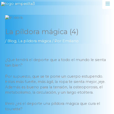
Ir
al
contenido
La píldora mágica (4)
/
Blog
,
La píldora mágica
/ Por
Emiliano
¿Que tendrá el deporte que a todo el mundo le sienta
tan bien?
Por supuesto, que se te pone un cuerpo estupendo.
Estas más fuerte, más ágil, la ropa te sienta mejor, jeje.
Además es bueno para la tensión, la osteoporosis, el
metabolismo, la circulación, y un largo etcétera.
Pero ¿es el deporte una píldora mágica que cura el
tourette?