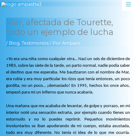
Ir
al
contenido
Mar, afectada de Tourette,
todo un ejemplo de lucha
/
Blog
,
Testimonios
/ Por
Amparo
«Yo era una niña como cualquier otra… Nací un seis de diciembre de
1983, sobre las siete de la tarde, un parto normal, nadie podía saber
el destino que me esperaba. Me bautizaron con el nombre de Mar,
era rubia y era muy particular los rizos que tenía entonces, un poco
gordita, no un poco… ¡demasiado! En 1995, hechos los once años,
empezó para mi un infierno que nunca acabaría.
Una mañana que me acababa de levantar, de golpe y porrazo, en mi
interior noté una sensación extraña, por ejemplo cuando tienes un
estornudo y no lo puedes reprimir. Pequeños movimientos
involuntarios se iban apoderando de mi cuerpo, estaba asustada,
todo era muy diferente. No tenia ni idea de lo que me ocurría.