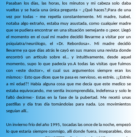
Pasaban los días, las horas, los minutos y mi cabeza solo daba
vueltas y se hacia una única pregunta – ¿Qué haces?¡Para de una
vez por todas – me repetía constantemente. Mi madre, Isabel,
notaba algo extraño, estaba muy asustada, como cualquier madre
que se pudiera encontrar en una situación semejante o ¡peor. Llegó
el momento en el cual mi madre decidió llevarme a visitar por un
psiquiatra/neurólogo, el «Dr. Rebordosa». Mi madre decidió
llevarme ya que días atrás le cayó en sus manos una revista donde
encontró un artículo sobre el… y intuitivamente, desde aquel
momento, supo lo que padecía yo.A todas las visitas que fuimos
con «este doctor», el cual sus argumentos siempre eran los
mismos:- Esto que dices que te pasa es nervioso, es estrés. ¡¿Estrés
a mi edad?! Había alguna cosa que me decía que este medico se
estaba equivocando, me sentía incomprendida, indefensa y solo le
faltó decirme:- Estas en la fase de la pubertad. Me recetó unas
pastillas y día tras día tomándolas para nada. Los movimientos
seguían allí..
Un invierno frío del año 1995, tocadas las once de la noche, empezó
lo que estaría siempre conmigo, allí donde fuera, inseparables, dos