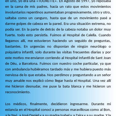
en uno, yo era una «TOURETTE».
En Agosto de 1997, yo reposaba
en la cama de mis padres, hacía un rato que estos movimientos
involuntarios repentinos aumentaban progresivamente, otro y otro,
saltaba como un canguro, hasta que de un movimiento pasé a
darme golpes de cabeza en la pared. Era una situación extrema, no
podía ser. En la parte de detrás de la cabeza notaba un dolor muy
fuerte. todo esto persistía. Fuimos al Hospital de Calella. Cuando
llegamos allí, me estuvieron haciendo un seguido de preguntas,
bastantes. En urgencias no disponían de ningún neurólogo o
psiquiatra infantil, solo durante las visitas frecuentes diarias y por
este motivo me enviaron corriendo al Hospital Infantil de Sant Joan
de Déu, a Barcelona. Fuimos con nuestro coche particular, ya que
con ambulancia hubiéramos tardado más y me hubiera puesto más
nerviosa de lo que estaba. Nos perdimos y preguntando a un señor
muy amable nos explicó cómo llegar hasta el Hospital. Una vez allí
me hicieron desnudar, me puse la bata blanca y me hicieron un
reconocimiento.
Los médicos, finalmente, decidieron ingresarme. Durante mi
estancia en el Hospital conocí a personas maravillosas como al Bon,
a la Yayi, a José Daniel y a su madre Isabel y a Zaira y a su madre. Y la