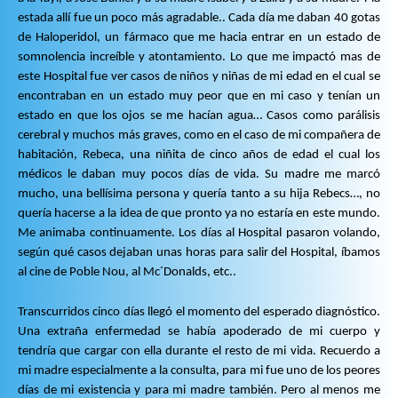
estada allí fue un poco más agradable.. Cada día me daban 40 gotas
de Haloperidol, un fármaco que me hacia entrar en un estado de
somnolencia increíble y atontamiento. Lo que me impactó mas de
este Hospital fue ver casos de niños y niñas de mi edad en el cual se
encontraban en un estado muy peor que en mi caso y tenían un
estado en que los ojos se me hacían agua… Casos como parálisis
cerebral y muchos más graves, como en el caso de mi compañera de
habitación, Rebeca, una niñita de cinco años de edad el cual los
médicos le daban muy pocos días de vida. Su madre me marcó
mucho, una bellísima persona y quería tanto a su hija Rebecs…, no
quería hacerse a la idea de que pronto ya no estaría en este mundo.
Me animaba continuamente. Los días al Hospital pasaron volando,
según qué casos dejaban unas horas para salir del Hospital, íbamos
al cine de Poble Nou, al Mc´Donalds, etc..
Transcurridos cinco días llegó el momento del esperado diagnóstico.
Una extraña enfermedad se había apoderado de mi cuerpo y
tendría que cargar con ella durante el resto de mi vida. Recuerdo a
mi madre especialmente a la consulta, para mi fue uno de los peores
días de mi existencia y para mi madre también. Pero al menos me