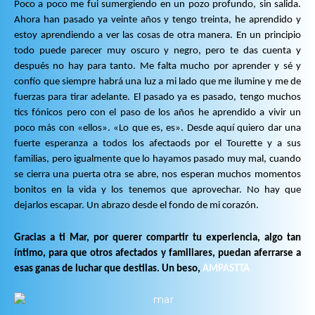
Poco a poco me fui sumergiendo en un pozo profundo, sin salida.
Ahora han pasado ya veinte años y tengo treinta, he aprendido y
estoy aprendiendo a ver las cosas de otra manera. En un principio
todo puede parecer muy oscuro y negro, pero te das cuenta y
después no hay para tanto. Me falta mucho por aprender y sé y
confío que siempre habrá una luz a mi lado que me ilumine y me de
fuerzas para tirar adelante. El pasado ya es pasado, tengo muchos
tics fónicos pero con el paso de los años he aprendido a vivir un
poco más con «ellos». «Lo que es, es». Desde aquí quiero dar una
fuerte esperanza a todos los afectaods por el Tourette y a sus
familias, pero igualmente que lo hayamos pasado muy mal, cuando
se cierra una puerta otra se abre, nos esperan muchos momentos
bonitos en la vida y los tenemos que aprovechar. No hay que
dejarlos escapar. Un abrazo desde el fondo de mi corazón.
Gracias a ti Mar, por querer compartir tu experiencia, algo tan
íntimo, para que otros afectados y familiares, puedan aferrarse a
esas ganas de luchar que destilas. Un beso,
AMPASTTA