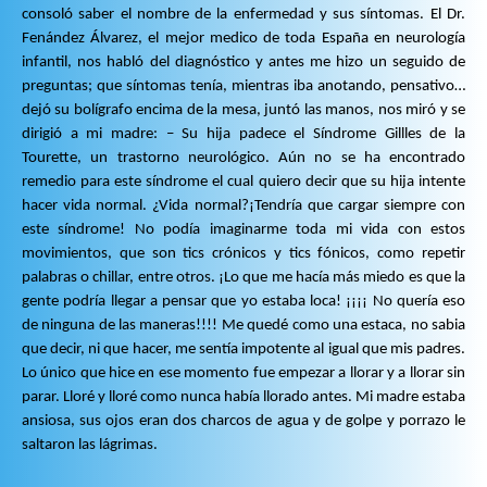
consoló saber el nombre de la enfermedad y sus síntomas. El Dr.
Fenández Álvarez, el mejor medico de toda España en neurología
infantil, nos habló del diagnóstico y antes me hizo un seguido de
preguntas; que síntomas tenía, mientras iba anotando, pensativo…
dejó su bolígrafo encima de la mesa, juntó las manos, nos miró y se
dirigió a mi madre: – Su hija padece el Síndrome Gillles de la
Tourette, un trastorno neurológico. Aún no se ha encontrado
remedio para este síndrome el cual quiero decir que su hija intente
hacer vida normal. ¿Vida normal?¡Tendría que cargar siempre con
este síndrome! No podía imaginarme toda mi vida con estos
movimientos, que son tics crónicos y tics fónicos, como repetir
palabras o chillar, entre otros. ¡Lo que me hacía más miedo es que la
gente podría llegar a pensar que yo estaba loca! ¡¡¡¡ No quería eso
de ninguna de las maneras!!!! Me quedé como una estaca, no sabia
que decir, ni que hacer, me sentía impotente al igual que mis padres.
Lo único que hice en ese momento fue empezar a llorar y a llorar sin
parar. Lloré y lloré como nunca había llorado antes. Mi madre estaba
ansiosa, sus ojos eran dos charcos de agua y de golpe y porrazo le
saltaron las lágrimas.